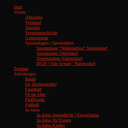
Start
Verein
Aktuelles
Vorstand
Satzung
Vereinsgeschichte
Gastronomie
Sportanlagen / Sportstätten
Sportanlage “Waldstadion” Nahrendorf
Sportanlage Oldendorf
Tennisanlage Nahrendorf
DGH “Alte Schule” Nahrendorf
Termine
Abteilungen
Boule
De Deelenpedder
Faustball
Fit im Alter
Fit4Drums
Fußball
Ju-Jutsu
Ju-Jutsu Jugendliche / Erwachsene
Ju-Jutsu für Frauen
Ju-Jutsu Kinder